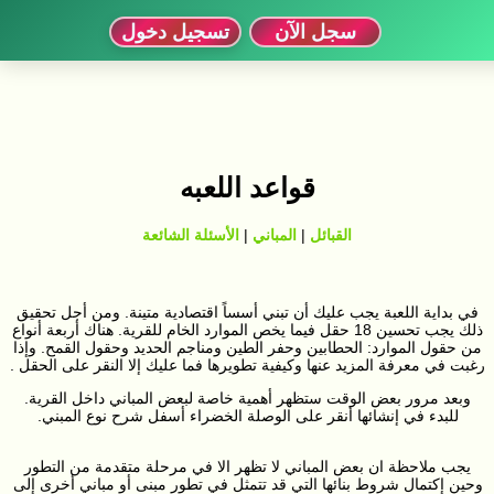
سجل الآن
تسجيل دخول
قواعد اللعبه
القبائل
|
المباني
|
الأسئلة الشائعة
في بداية اللعبة يجب عليك أن تبني أسساً اقتصادية متينة. ومن أجل تحقيق
ذلك يجب تحسين 18 حقل فيما يخص الموارد الخام للقرية. هناك أربعة أنواع
من حقول الموارد: الحطابين وحفر الطين ومناجم الحديد وحقول القمح. وإذا
رغبت في معرفة المزيد عنها وكيفية تطويرها فما عليك إلا النقر على الحقل .
وبعد مرور بعض الوقت ستظهر أهمية خاصة لبعض المباني داخل القرية.
للبدء في إنشائها أنقر على الوصلة الخضراء أسفل شرح نوع المبني.
يجب ملاحظة ان بعض المباني لا تظهر الا في مرحلة متقدمة من التطور
وحين إكتمال شروط بنائها التي قد تتمثل في تطور مبنى أو مباني أخرى إلى