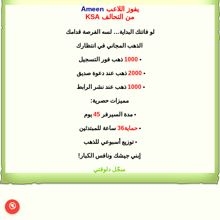
يفوز اللاعب
Ameen
من التحالف KSA
لو فاتتك البداية… لسه الفرصة قدامك
الذهب المجاني في انتظارك
•
1000
ذهب فور التسجيل
•
2000
ذهب عند دعوة صديق
•
1000
ذهب عند نشر الرابط
مميزات حصرية:
• مدة السيرفر
45
يوم
•
حماية36
ساعة للمبتدئين
• توزيع أسبوعي للذهب
إبني جيشك ونافس الكبار!
سجّل دلوقتي
🔇