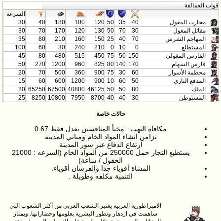
قوات العمالقة
السرعه
محارب المغول
40
35
50
120
100
180
40
30
مقاتل المغول
30
70
50
130
120
170
70
30
المهاجم الشرس
70
40
25
150
160
210
80
35
المستطلع
0
10
0
210
240
30
60
100
الفارس المغولي
150
50
75
450
515
480
80
45
فارس السهام
170
140
80
825
960
1200
270
50
محطمة الأسوار
60
30
75
900
360
500
70
20
المدفع الناري
50
60
10
900
1200
600
60
15
الملك
80
50
50
46125
40800
67500
65250
20
المستوطن
30
40
40
8700
7950
10800
8250
25
حالات خاصة
مكافاة النهب : مخبأ المنافسين يعدل فقط 0.67
تزامن انشاء المواد الخام ومباني المدينة
ارتفاع الدفاع عبر سور المدينة
يستطيع التجار حمل 250000 من المواد الخام (السرعه : 21000
الحقول / ساعة)
المشاة أقوياء جدا والفرسان أقوياء.
التنمية مكلفه وطويلة .
الامبراطورية العربية يعتبر الشعب العربي من أكثر الشعوب التي
ساهمت في ازدهار وتطور البشرية بعلومها وحضاراتها. ويمتاز