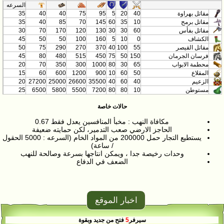
السرعه
مقاتل بهراوة
40
20
5
95
75
40
40
35
مقاتل برمح
10
35
60
145
70
85
40
35
مقاتل بفأس
60
30
30
130
120
170
70
30
الكشاف
0
10
5
160
100
50
50
45
مقاتل القيصر
55
100
40
370
270
290
75
50
فرسان الجرمان
150
50
75
450
515
480
80
45
محطمة الابواب
65
30
80
1000
300
350
70
20
المقلاع
50
60
10
900
1200
600
60
15
الزعيم
40
60
40
35500
26600
25000
27200
20
مستوطن
10
80
80
7200
5500
5800
6500
25
حالات خاصة
مكافاة النهب : مخبأ المنافسين يعدل فقط 0.67
الحاجز الارضي صعب التدمير، لكن حمايته ضعيفة
يستطيع التجار حمل 200000 من المواد الخام (السرعه : 5000 الحقول
/ ساعة)
وحدات رخيصة جدا ، ويمكن انتاجها بسرعة وصالحة للنهب
الضعف في الدفاع
اخبار الموقع
سيرفر
5
فتح من جديد وبقوة