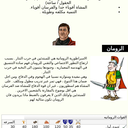
الحقول / ساعة)
المشاة أقوياء جدا والفرسان أقوياء.
التنمية مكلفه وطويلة .
الرومان
الامبراطورية الرومانية هي للمبتدئين في حرب التتار . بسبب
ارتفاع التطور الاجتماعي والتقني للرومان فهم سادة التنسيق
في الهندسه المعماريه ، وجنودها ينتمون الى النخبه في حرب
التتار .
وهي مفيدة ومتوازنه نسبيا في الهجوم وفي الدفاع. ومن اجل
ضمان هذا التنوع ، فهي تمر عبر تدريب مطول ومكلف . على
المشاة هم اسطوريون ، غير ان قوة الدفاع للمشاة ضد الفرسان
هي اقل بوضوح بالمقارنة بالشعبين الاخرين .
للمبتدئين واولئك الذين لا يعرفون بالضبط ماذا يريدون فان
الرومان تكون مثالية لهم .
القوات الرومانيه
السرعه
جندي أول
40
35
50
120
100
180
40
30