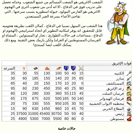
الشعب الاغريقي هو الشعب المسالم من جميع الشعوب. وحداته تحصل
على تدريب قوي في الدفاع ، الا انه أدنى من شعوب أخرى في الهجوم .
الاغريقي هو الفارس المولود، خيوله اسطوريه بسبب سرعتها ، التي
تفاجئ الأعداء بسرعة الغير المستعدين.
هذا الشعب من السهل نسبيا في الدفاع ، كماان اللعب بطريقة هجوميه
قابل للتحقيق. انه يوفر امكانيه التطوير اي اتجاه استراتيجي (الهجوم او
الدفاع ، مساعدات فى حالات الطوارئ ، تجار او المستولين ، المشاة او
الفرسان،المستوطنين او الغزاه) ولكن يازمك بعض التقنية. ومع ذلك
يمكنك اللعب ايضا كمبتدئ!
قوات الإغريق
السرعه
الكتيبه
15
40
50
100
130
55
30
35
مبارز
65
35
20
140
150
185
60
30
المستكشف
0
20
10
170
150
20
40
85
رعد الإغريق
90
25
40
350
450
230
60
95
فرسان السلت
45
115
55
360
330
280
120
80
فرسان الهيدوانر
140
50
165
500
620
675
170
65
محطمة الابواب الخشبية
50
30
105
950
555
330
75
20
المقلاع الحربي
70
45
10
960
1450
630
90
15
رئيس
40
50
50
30750
45400
31000
37500
25
مستوطن
0
80
80
5500
7000
5300
4900
25
حالات خاصة