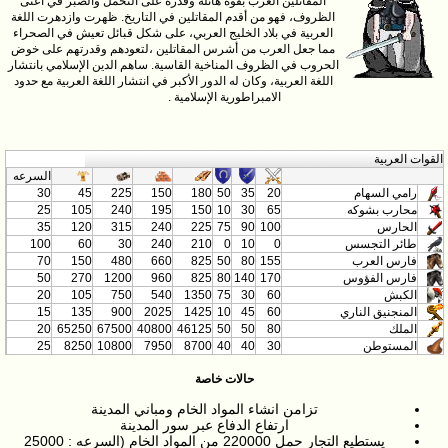
المقاتلين العرب بقوة هائله وقدرة على التحمل والصبر في اعتى
الظروف، فهو من أقدم المقاتلين في التاريخ. ظهرت وازدهرت اللغة
العربية في بلاد الخليج العربي، على شكل قبائل تعيش في الصحراء
مما جعل العرب من أشرس المقاتلين ،لتعودهم وقدرتهم على خوض
الحروب في الظروف المناخية القاسية. ساهم الدين الإسلامي بانتشار
اللغة العربية، وكان له الدور الأكبر في انتشار اللغة العربية مع حدود
الامبراطورية الإسلامية .
القوات العربية
السرعه
رامي السهام
20
35
50
180
150
225
45
30
محارب بشوكه
65
30
10
150
195
240
105
25
الحارس
100
90
75
225
240
315
120
35
طائر التجسس
0
10
0
210
240
30
60
100
فارس العرب
155
80
50
825
660
480
150
70
فارس الفؤوس
170
140
80
825
960
1200
270
50
الكبش
60
30
75
1350
540
750
105
20
المنجنيق الناري
60
45
10
1425
2025
900
135
15
الملك
80
50
50
46125
40800
67500
65250
20
المستوطن
30
40
40
8700
7950
10800
8250
25
حالات خاصة
تزامن انشاء المواد الخام ومباني المدينة
ارتفاع الدفاع عبر سور المدينة
يستطيع التجار حمل 220000 من المواد الخام (السرعه : 25000