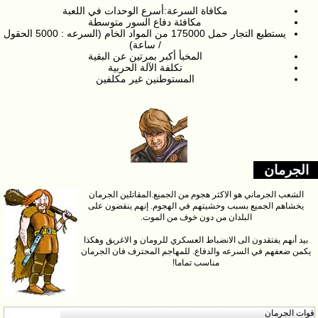
مكافاة السرعة:أسرع الوحدات في اللعبة
مكافئة دفاع السور متوسطة
يستطيع التجار حمل 175000 من المواد الخام (السرعه : 5000 الحقول
/ ساعة)
المخبأ أكبر بمرتين عن البقية
تكلفة الآلة الحربية
المستوطنين غير مكلفين
الجرمان
الشعب الجرماني هو الاكثر هجوم من الجميع.المقاتلين الجرمان
يخشاهم الجميع بسبب وحشيتهم في الهجوم. إنهم ينقضون على
البلدان من دون خوف من الموت.
بيد أنهم يفتقدون الى الانضباط العسكري للرومان و الاغريق وهكذا
يكمن ضعفهم في السرعه والدفاع. للمهاجم المحترف فان الجرمان
مناسب تماما!
قوات الجرمان