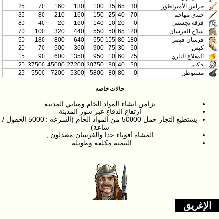
حراس الأمبراطور
30
65
35
100
130
160
70
25
جندي مهاجم
70
40
25
150
160
210
80
35
فرقة تجسس
0
20
10
140
160
20
40
80
سلاح الفرسان
120
65
50
550
440
320
100
70
فرسان قيصر
180
80
105
550
640
800
180
50
كبش
60
30
75
900
360
500
70
20
المقلاع الناري
75
60
10
950
1350
600
90
15
حكيم
50
40
30
30750
27200
45000
37500
20
مستوطن
0
80
80
5800
5300
7200
5500
25
حالات خاصة
تزامن انشاء المواد الخام ومباني المدينة
ارتفاع الدفاع عبر سور المدينة
يستطيع التجار حمل 50000 من المواد الخام (السرعه : 5000 الحقول /
ساعة)
المشاة أقوياء جدا والفرسان معتدلون ,
التنمية مكلفه وطويلة .
الإغريق