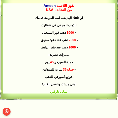
يفوز اللاعب
Ameen
من التحالف KSA
لو فاتتك البداية… لسه الفرصة قدامك
الذهب المجاني في انتظارك
•
1000
ذهب فور التسجيل
•
2000
ذهب عند دعوة صديق
•
1000
ذهب عند نشر الرابط
مميزات حصرية:
• مدة السيرفر
45
يوم
•
حماية36
ساعة للمبتدئين
• توزيع أسبوعي للذهب
إبني جيشك ونافس الكبار!
سجّل دلوقتي
🔇