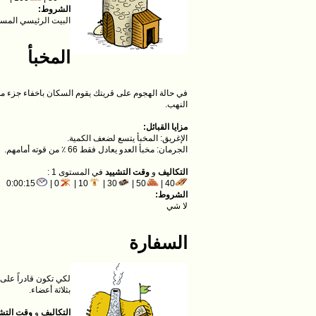
الشروط:
البيت الرئيسي المست
المخبأ
النهب.
مزايا القبائل:
الإغريق: المخبأ يتسع لضعف الكمية.
الجرمان: مخبأ العدو يعادل فقط 66 ٪ من قوته أمامهم.
التكاليف
و
وقت التشييد
في المستوى 1 :
0:00:15
0 |
10 |
30 |
50 |
40 |
الشروط:
لا شي
السفارة
بثلاثة أعضاء.
التكاليف
و
وقت التش