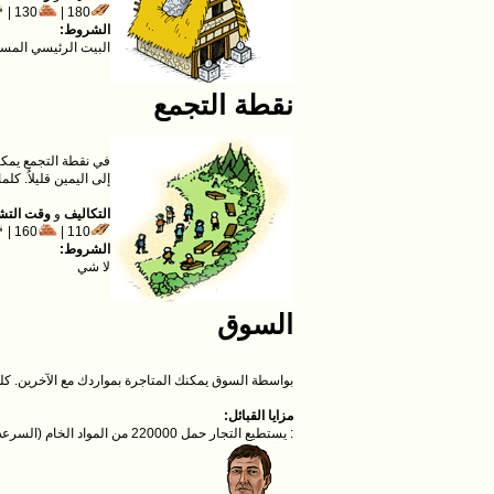
130 |
180 |
الشروط:
البيت الرئيسي المست
نقطة التجمع
في نقطة التجمع يمكنك
إلى اليمين قليلاُ. كل
التكاليف
و
وقت التش
160 |
110 |
الشروط:
لا شي
السوق
بواسطة السوق يمكنك المتاجرة بمواردك مع الآخرين. كلم
مزايا القبائل:
: يستطيع التجار حمل 220000 من المواد الخام (السرعه : 12500 الحقول / ساعة)