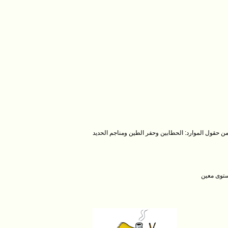
 يخص الموارد الخام للقرية. هناك أربعة أنواع من حقول الموارد: الحطابين وحفر الطين ومناجم الحديد
ستوى معين