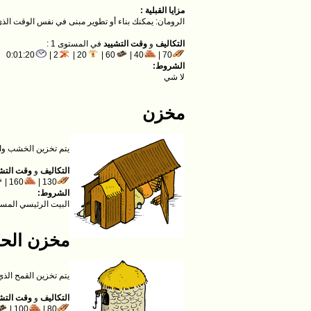
مزايا القبلية :
الرومان: يمكنك بناء أو تطوير مبنى في نفس الوقت الذي 
التكاليف
و
وقت التشييد
في المستوى 1 :
0:01:20
2 |
20 |
60 |
40 |
70 |
الشروط:
لا شي
مخزن
يتم تخزين الخشب وال
التكاليف
و
وقت التش
160 |
130 |
الشروط:
البيت الرئيسي المست
مخزن الح
يتم تخزين القمح الذ
التكاليف
و
وقت التش
100 |
80 |