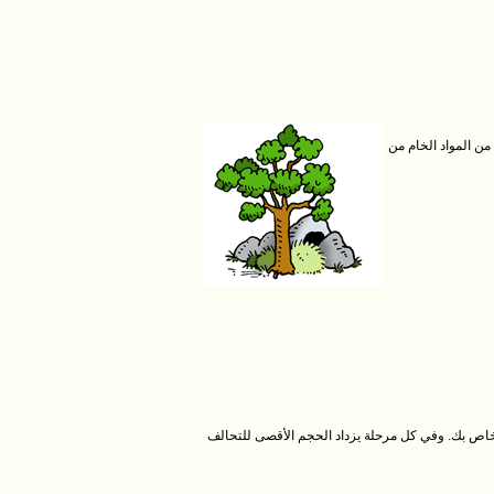
ت تلقائياً في المخبأ حتى لا تتم سرقتها. في المستوى 1 يمكنك حماية 100 من كل نوع من المواد الخام من
 إلى السفارة. بدءاً من المرحلة 3 يمكنك أيضاً إنشاء تحالف خاص بك. وفي كل مرحلة يزداد الحجم الأقصى للتحالف